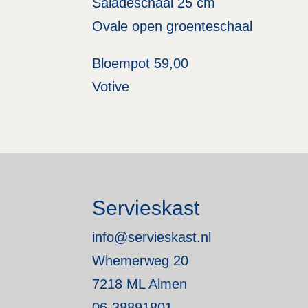
Saladeschaal 25 cm
Ovale open groenteschaal
Bloempot 59,00
Votive
Servieskast
info@servieskast.nl
Whemerweg 20
7218 ML Almen
06-38891801